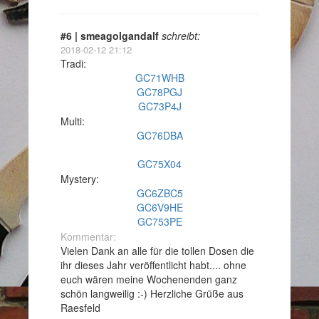
#6 | smeagolgandalf
schreibt:
2018-02-12 21:12
Tradi:
GC71WHB
GC78PGJ
GC73P4J
Multi:
GC76DBA
GC75X04
Mystery:
GC6ZBC5
GC6V9HE
GC753PE
Kommentar:
Vielen Dank an alle für die tollen Dosen die
ihr dieses Jahr veröffentlicht habt.... ohne
euch wären meine Wochenenden ganz
schön langweilig :-) Herzliche Grüße aus
Raesfeld