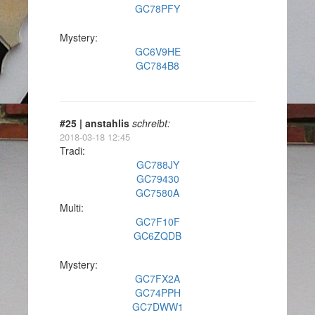
GC78PFY
Mystery:
GC6V9HE
GC784B8
#25 | anstahlis
schreibt:
2018-03-18 12:45
Tradi:
GC788JY
GC79430
GC7580A
Multi:
GC7F10F
GC6ZQDB
Mystery:
GC7FX2A
GC74PPH
GC7DWW1