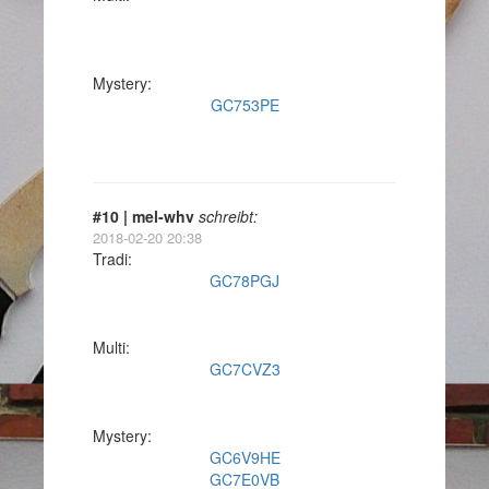
Mystery:
GC753PE
#10 | mel-whv
schreibt:
2018-02-20 20:38
Tradi:
GC78PGJ
Multi:
GC7CVZ3
Mystery:
GC6V9HE
GC7E0VB