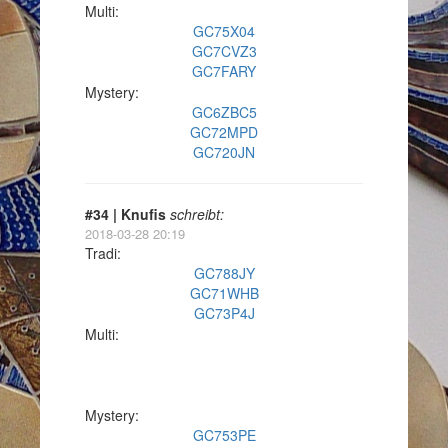
Multi:
GC75X04
GC7CVZ3
GC7FARY
Mystery:
GC6ZBC5
GC72MPD
GC720JN
#34 | Knufis
schreibt:
2018-03-28 20:19
Tradi:
GC788JY
GC71WHB
GC73P4J
Multi:
Mystery:
GC753PE