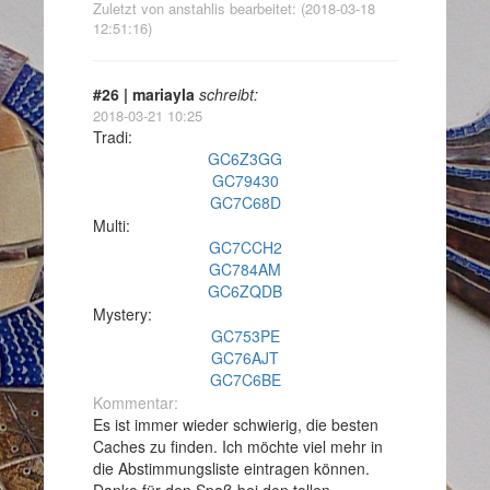
Zuletzt von anstahlis bearbeitet: (2018-03-18
12:51:16)
#26 | mariayla
schreibt:
2018-03-21 10:25
Tradi:
GC6Z3GG
GC79430
GC7C68D
Multi:
GC7CCH2
GC784AM
GC6ZQDB
Mystery:
GC753PE
GC76AJT
GC7C6BE
Kommentar:
Es ist immer wieder schwierig, die besten
Caches zu finden. Ich möchte viel mehr in
die Abstimmungsliste eintragen können.