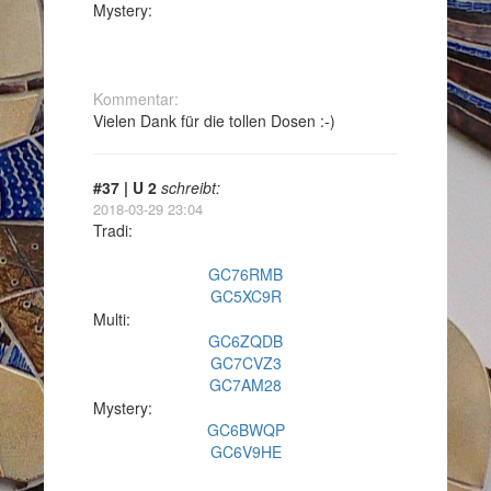
Mystery:
Kommentar:
Vielen Dank für die tollen Dosen :-)
#37 | U 2
schreibt:
2018-03-29 23:04
Tradi:
GC76RMB
GC5XC9R
Multi:
GC6ZQDB
GC7CVZ3
GC7AM28
Mystery:
GC6BWQP
GC6V9HE