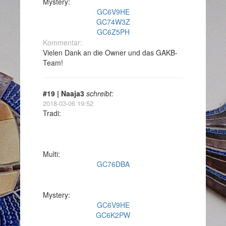
Mystery:
GC6V9HE
GC74W3Z
GC6Z5PH
Kommentar:
Vielen Dank an die Owner und das GAKB-
Team!
#19 | Naaja3
schreibt:
2018-03-06 19:52
Tradi:
Multi:
GC76DBA
Mystery:
GC6V9HE
GC6K2PW