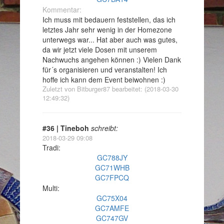
Kommentar:
Ich muss mit bedauern feststellen, das ich
letztes Jahr sehr wenig in der Homezone
unterwegs war... Hat aber auch was gutes,
da wir jetzt viele Dosen mit unserem
Nachwuchs angehen können :) Vielen Dank
für´s organisieren und veranstalten! Ich
hoffe ich kann dem Event beiwohnen :)
Zuletzt von Bitburger87 bearbeitet: (2018-03-30
12:49:32)
#36 | Tineboh
schreibt:
2018-03-29 09:08
Tradi:
GC788JY
GC71WHB
GC7FPCQ
Multi:
GC75X04
GC7AMFE
GC747GV