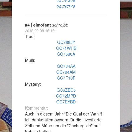
GC7FX2A
GC7C7Z8
#4 | elmofant
schreibt:
2018-02-08 18:10
Tradi:
GC788JY
GC71WHB
GC7580A
Multi:
GC784AA
GC784AM
GC7F10F
Mystery:
GC6ZBC5
GC72MPD
GC7EYBD
Kommentar:
Auch in diesem Jahr "Die Qual der Wahl"!
Ich danke allen ownern für die investierte
Zeit und Mühe um die "Cachergilde" auf
trab zu halten.