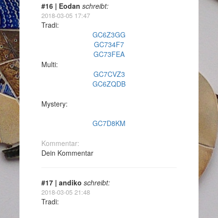
#16 | Eodan
schreibt:
2018-03-05 17:47
Tradi:
GC6Z3GG
GC734F7
GC73FEA
Multi:
GC7CVZ3
GC6ZQDB
Mystery:
GC7D8KM
Kommentar:
Dein Kommentar
#17 | andiko
schreibt:
2018-03-05 21:48
Tradi: