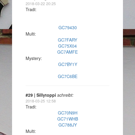
2018-03-22 20:25
Tradi:
GC79430
Multi:
GC7FARY
GC75X04
GC7AMFE
Mystery:
GC7BY1Y
GC7C6BE
#29 | Sillytoppi
schreibt:
2018-03-25 12:58
Tradi:
GC70N9H
GC71WHB
GC788JY
Multi: