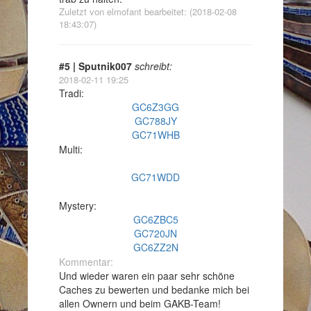
Zuletzt von elmofant bearbeitet: (2018-02-08
18:43:07)
#5 | Sputnik007
schreibt:
2018-02-11 19:25
Tradi:
GC6Z3GG
GC788JY
GC71WHB
Multi:
GC71WDD
Mystery:
GC6ZBC5
GC720JN
GC6ZZ2N
Kommentar:
Und wieder waren ein paar sehr schöne
Caches zu bewerten und bedanke mich bei
allen Ownern und beim GAKB-Team!