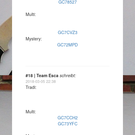
GC78527
Multi:
GC7CVZ3
Mystery:
GC72MPD
#18 | Team Esca
schreibt:
2018-03-05 22:38
Tradi:
Multi:
GC7CCH2
GC73YFC