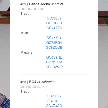
#32 | PandaGecko
schreibt:
2018-03-28 18:51
Tradi:
GC788JY
GC5XC9R
GC74AZ8
Multi:
GC75X04
GC72FG4
GC6ZQDB
Mystery:
GC6V9HE
GC72TCM
GC6BWQP
#33 | BGA24
schreibt:
2018-03-28 20:14
Tradi:
GC788JY
GC79430
GC6Z3GG