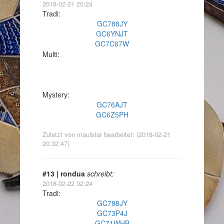
2018-02-21 20:24
Tradi:
GC788JY
GC6YNJT
GC7C67W
Multi:
Mystery:
GC76AJT
GC6Z5PH
Zuletzt von maulstar bearbeitet: (2018-02-21
20:32:47)
#13 | rondua
schreibt:
2018-02-22 02:24
Tradi:
GC788JY
GC73P4J
GC71WHB