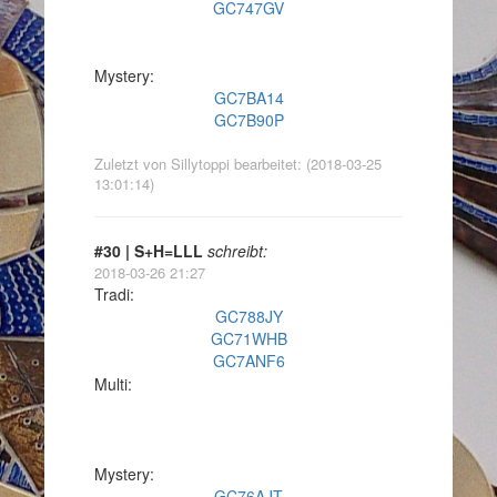
GC747GV
Mystery:
GC7BA14
GC7B90P
Zuletzt von Sillytoppi bearbeitet: (2018-03-25
13:01:14)
#30 | S+H=LLL
schreibt:
2018-03-26 21:27
Tradi:
GC788JY
GC71WHB
GC7ANF6
Multi:
Mystery:
GC76AJT