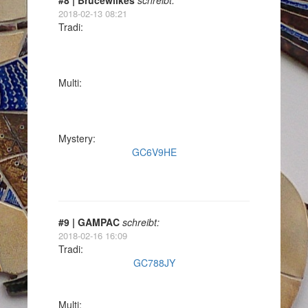
#8 | Brucewilkes
schreibt:
2018-02-13 08:21
Tradi:
Multi:
Mystery:
GC6V9HE
#9 | GAMPAC
schreibt:
2018-02-16 16:09
Tradi:
GC788JY
Multi: