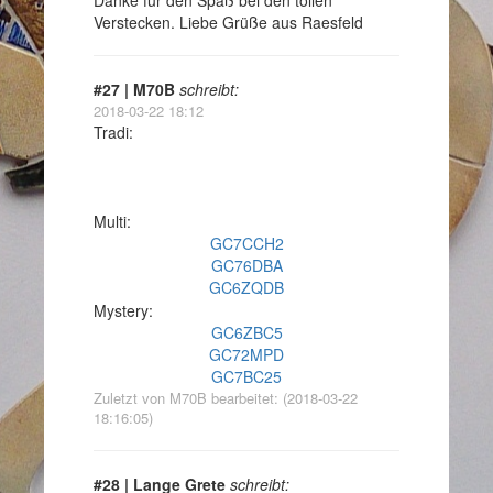
Danke für den Spaß bei den tollen
Verstecken. Liebe Grüße aus Raesfeld
#27 | M70B
schreibt:
2018-03-22 18:12
Tradi:
Multi:
GC7CCH2
GC76DBA
GC6ZQDB
Mystery:
GC6ZBC5
GC72MPD
GC7BC25
Zuletzt von M70B bearbeitet: (2018-03-22
18:16:05)
#28 | Lange Grete
schreibt: