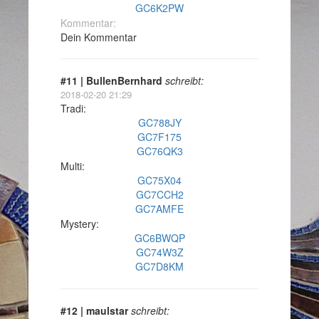
GC6K2PW
Kommentar:
Dein Kommentar
#11 | BullenBernhard
schreibt:
2018-02-20 21:29
Tradi:
GC788JY
GC7F175
GC76QK3
Multi:
GC75X04
GC7CCH2
GC7AMFE
Mystery:
GC6BWQP
GC74W3Z
GC7D8KM
#12 | maulstar
schreibt: