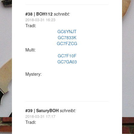
#38 | BOH112
schreibt:
2018-03-31 16:23
Tradi:
GC6YNJT
GC7833K
GC7FZCG
Multi:
GC7F10F
GC7GA03
Mystery:
#39 | SaturyBOH
schreibt:
2018-03-31 17:17
Tradi: