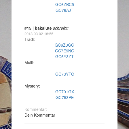
GC6ZBC5
GC76AJT
#15 | bakalute
schreibt:
2018-03-02 18:55
Tradi:
GC6Z3GG
GC7E9NG
GC6Y3ZT
Multi:
GC73YFC
Mystery:
GC701GX
GC753PE
Kommentar:
Dein Kommentar