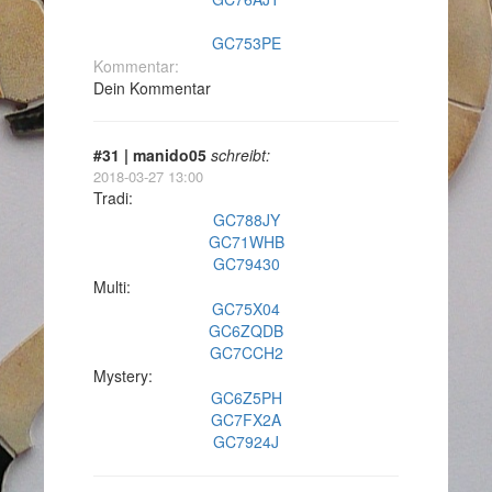
GC753PE
Kommentar:
Dein Kommentar
#31 | manido05
schreibt:
2018-03-27 13:00
Tradi:
GC788JY
GC71WHB
GC79430
Multi:
GC75X04
GC6ZQDB
GC7CCH2
Mystery:
GC6Z5PH
GC7FX2A
GC7924J