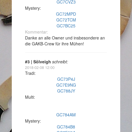
GC7CVZ3
Mystery:
GC72MPD
GC72TCM
GC7BC25
Kommentar:
Danke an alle Owner und insbesondere an
die GAKB-Crew für ihre Mühen!
#3 | Sölveigh
schreibt:
2018-02-08 12:00
Tradi:
GC73P4J
GC7E9NG
GC788JY
Multi:
GC784AM
Mystery:
GC784B8