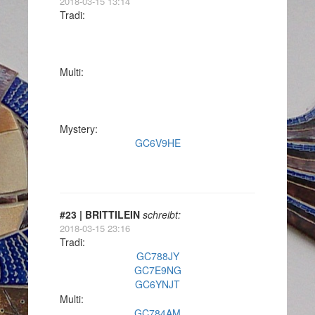
2018-03-15 13:14
Tradi:
Multi:
Mystery:
GC6V9HE
#23 | BRITTILEIN
schreibt:
2018-03-15 23:16
Tradi:
GC788JY
GC7E9NG
GC6YNJT
Multi:
GC784AM