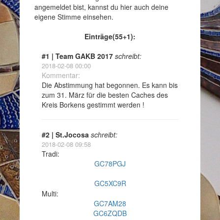
angemeldet bist, kannst du hier auch deine
eigene Stimme einsehen.
Einträge(55+1):
#1 | Team GAKB 2017
schreibt:
2018-02-08 00:00
Kommentar:
Die Abstimmung hat begonnen. Es kann bis
zum 31. März für die besten Caches des
Kreis Borkens gestimmt werden !
#2 | St.Jocosa
schreibt:
2018-02-08 09:58
Tradi:
GC78PGJ
GC5XC9R
Multi:
GC7AM28
GC6ZQDB