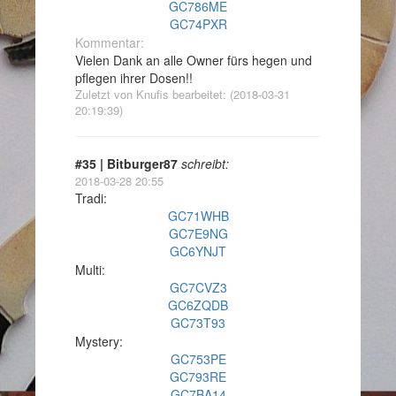
GC786ME
GC74PXR
Kommentar:
Vielen Dank an alle Owner fürs hegen und
pflegen ihrer Dosen!!
Zuletzt von Knufis bearbeitet: (2018-03-31
20:19:39)
#35 | Bitburger87
schreibt:
2018-03-28 20:55
Tradi:
GC71WHB
GC7E9NG
GC6YNJT
Multi:
GC7CVZ3
GC6ZQDB
GC73T93
Mystery:
GC753PE
GC793RE
GC7BA14