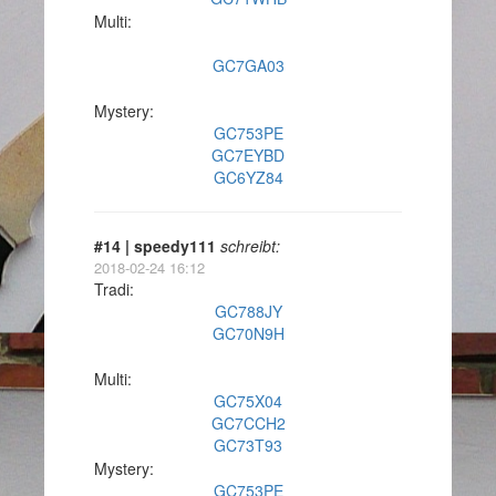
Multi:
GC7GA03
Mystery:
GC753PE
GC7EYBD
GC6YZ84
#14 | speedy111
schreibt:
2018-02-24 16:12
Tradi:
GC788JY
GC70N9H
Multi:
GC75X04
GC7CCH2
GC73T93
Mystery:
GC753PE