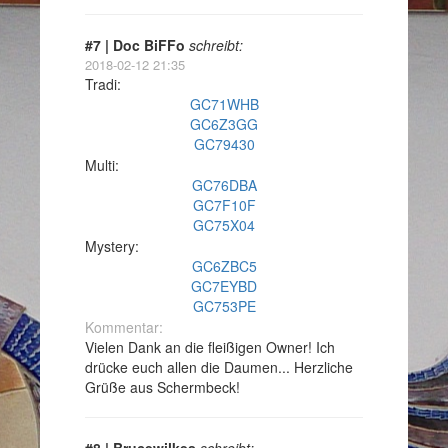
#7 | Doc BiFFo
schreibt:
2018-02-12 21:35
Tradi:
GC71WHB
GC6Z3GG
GC79430
Multi:
GC76DBA
GC7F10F
GC75X04
Mystery:
GC6ZBC5
GC7EYBD
GC753PE
Kommentar:
Vielen Dank an die fleißigen Owner! Ich
drücke euch allen die Daumen... Herzliche
Grüße aus Schermbeck!